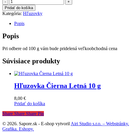
množstvo
Hľuzovka
Pridať do košíka
Čierna
Kategória:
Hľuzovky
Zimná
10
Popis
g
Popis
Pri odbere od 100 g vám bude pridelená veľkoobchodná cena
Súvisiace produkty
Hľuzovka Čierna Letná 10 g
8,00
€
Pridať do košíka
Share
Share
Share
Pin
© 2026. Sapore.sk - E-shop vytvoril
Airi Studio s.r.o. – Webstránky.
Grafika. Eshopy.