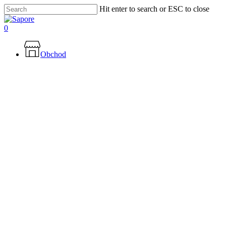
Skip
Hit enter to search or ESC to close
to
Close
main
Search
0
content
Menu
Obchod