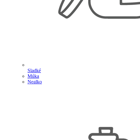
Sladké
Múka
Nealko