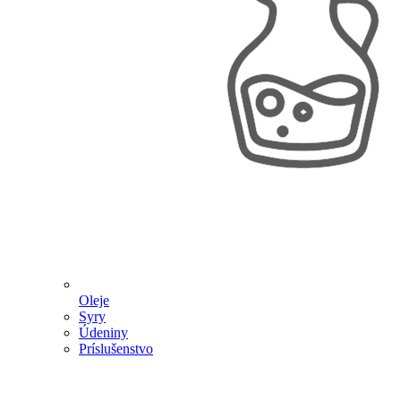
Oleje
Syry
Údeniny
Príslušenstvo