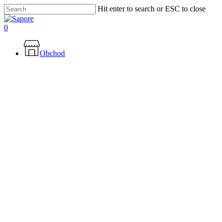
Skip
Hit enter to search or ESC to close
to
Close
main
Search
0
content
Menu
Obchod