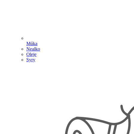
Múka
Nealko
Oleje
Syry